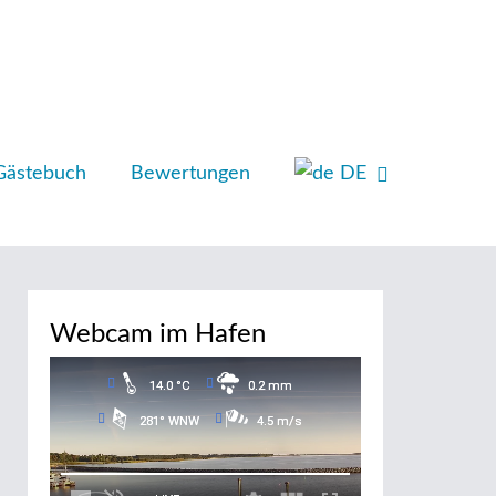
Gästebuch
Bewertungen
DE
Webcam im Hafen
14.0 °C
0.2 mm
281° WNW
4.5 m/s